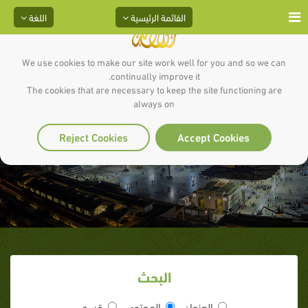
القائمة الرئيسية
اللغة
We use cookies to make our site work well for you and so we can
continually improve it.
The cookies that are necessary to keep the site functioning are
always on
المعجزة
Reject Cookies
Accept Cookies
البحث
العنوان
المحتوى
قسم