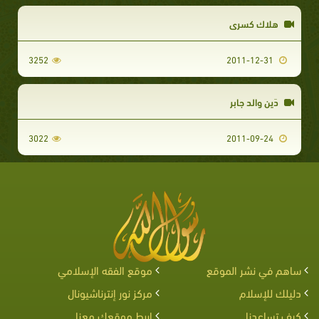
هلاك كسرى
3252
2011-12-31
دَين والد جابر
3022
2011-09-24
ساهم في نشر الموقع
موقع الفقه الإسلامي
دليلك للإسلام
مركز نور إنترناشيونال
كيف تساعدنا
اربط موقعك معنا