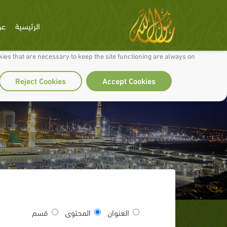
الرئيسية
عن
 to make our site work well for you and so we can continually improve it.
ies that are necessary to keep the site functioning are always on
Reject Cookies
Accept Cookies
العنوان
المحتوى
قسم