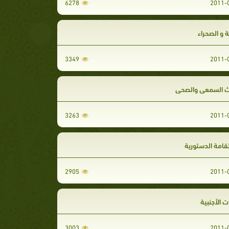
6278
ة و الصحراء
3349
ث السمعي والصحي
3263
قامة الدستورية
2905
ت الأجنبية
3003