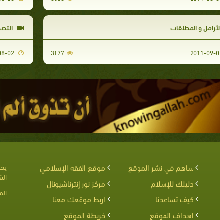
لأرامل و المطلقات
التصد
2011-08-02
3177
ساهم في نشر الموقع
موقع الفقه الإسلامي
يحق
الش
دليلك للإسلام
مركز نور إنترناشيونال
الم
كيف تساعدنا
اربط موقعك معنا
اهداف الموقع
خريطة الموقع