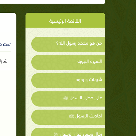
القائمة الرئيسية
من هو محمد رسول الله؟
تحت ق
شارك
السيرة النبوية
شبهات و ردود
على خطى الرسول ﷺ
أحاديث الرسول ﷺ
رجال ونساء حول الرسول ﷺ