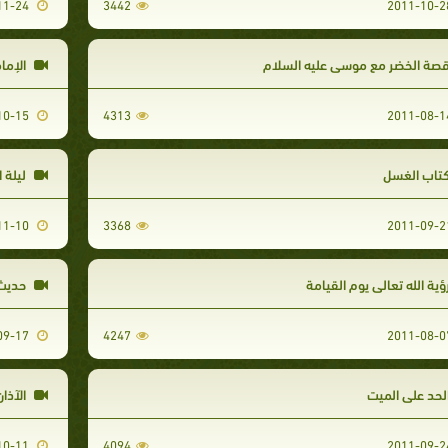
2011-11-24
3442
صة الخضر مع موسى عليه السلام
الإما
2011-10-15
4313
تاب الغسل
ليلة ا
2011-11-10
3368
ؤية الله تعالى يوم القيامة
حديث ع
2011-09-17
4247
لحد على الميت
الآذان
2011-10-11
4094