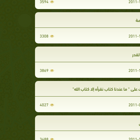
3594
مة
3308
لقدر
3869
لي " ما عندنا كتاب نقرأه إلا كتاب الله"
4027
3488