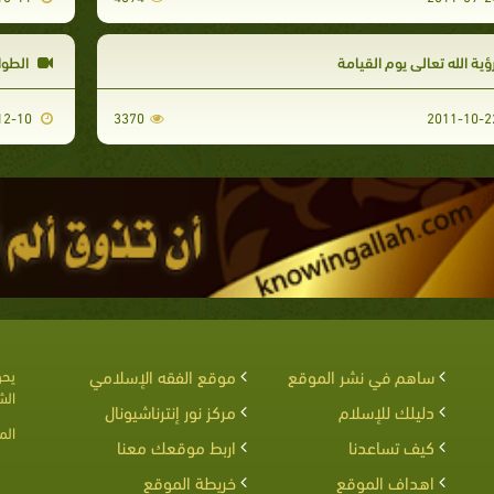
ؤية الله تعالى يوم القيامة
الطوا
2011-12-10
3370
ساهم في نشر الموقع
موقع الفقه الإسلامي
يحق
الش
دليلك للإسلام
مركز نور إنترناشيونال
الم
كيف تساعدنا
اربط موقعك معنا
اهداف الموقع
خريطة الموقع