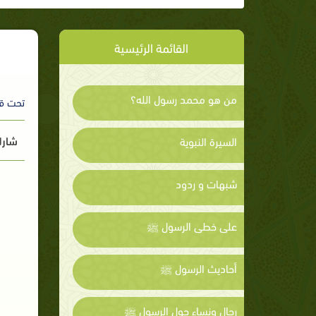
القائمة الرئيسية
من هو محمد رسول الله؟
تحت ق
شارك
السيرة النبوية
شبهات و ردود
على خطى الرسول ﷺ
أحاديث الرسول ﷺ
رجال ونساء حول الرسول ﷺ