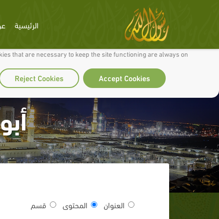
الرئيسية
عن
 to make our site work well for you and so we can continually improve it.
ies that are necessary to keep the site functioning are always on
Reject Cookies
Accept Cookies
أبو
العنوان
المحتوى
قسم