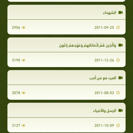
الشهداء
2956
2011-09-25
وَالَّذِينَ هُمْ لِأَمَانَاتِهِمْ وَعَهْدِهِمْ رَاعُونَ
3190
2011-12-26
المرء مع من أحب
3078
2011-08-03
الرسل والأنبياء
3127
2011-10-09