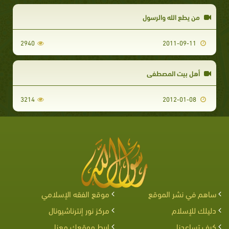
من يطع الله والرسول
2940
2011-09-11
أهل بيت المصطفى
3214
2012-01-08
ساهم في نشر الموقع
موقع الفقه الإسلامي
دليلك للإسلام
مركز نور إنترناشيونال
كيف تساعدنا
اربط موقعك معنا