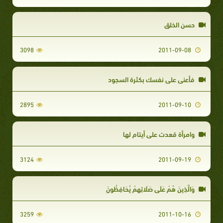
حسن الخلق
3098
2011-09-08
فأعني على نفسك بكثرة السجود
2895
2011-09-10
وامرأة قعدت على أيتام لها
3124
2011-09-19
وَالَّذِينَ هُمْ عَلَى صَلَاتِهِمْ يُحَافِظُونَ
3259
2011-10-16