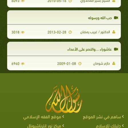
الشيخ بشير المحلاوي
6093
2010-05-16
حب الله ورسوله
الدكتور / غريب رمضان
3018
2013-02-28
عاشوراء ...والنصر على الأعداء
حازم شومان
6940
2009-01-08
ساهم في نشر الموقع
موقع الفقه الإسلامي
دليلك للإسلام
مركز نور إنترناشيونال