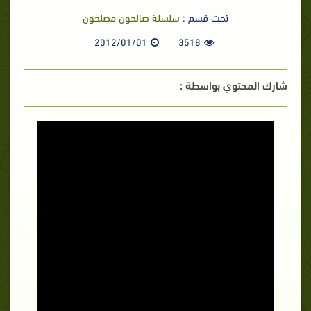
تحت قسم :
سلسلة صالحون مصلحون
2012/01/01
3518
شارك المحتوي بواسطة :