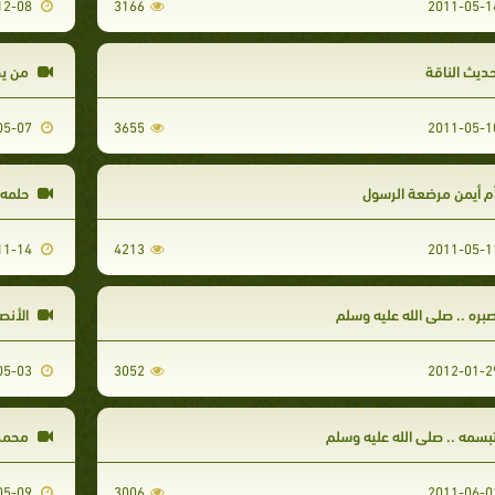
2010-12-08
3166
ديث الناقة
من يج
2011-05-07
3655
م أيمن مرضعة الرسول
حلمه .
2011-11-14
4213
بره .. صلى الله عليه وسلم
الأنص
2011-05-03
3052
بسمه .. صلى الله عليه وسلم
محمد 
2011-05-09
3006