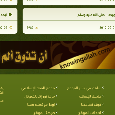
وده .. صلى الله عليه وسلم
ازهد ف
2012-02-05
2983
ساهم في نشر الموقع
موقع الفقه الإسلامي
يحق
الش
دليلك للإسلام
مركز نور إنترناشيونال
الم
كيف تساعدنا
اربط موقعك معنا
اهداف الموقع
خريطة الموقع