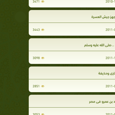
3471
هز جيش العسرة
3443
. صلى الله عليه وسلم
3098
اري وحذيفة
2851
بن عمرو في مصر
3053