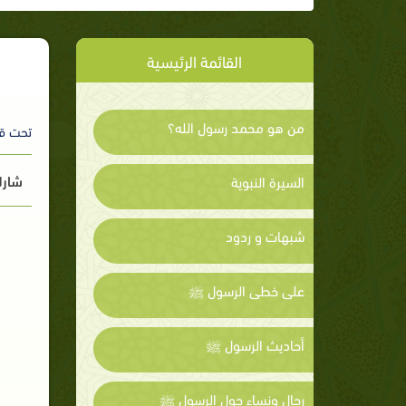
القائمة الرئيسية
من هو محمد رسول الله؟
تحت ق
شارك
السيرة النبوية
شبهات و ردود
على خطى الرسول ﷺ
أحاديث الرسول ﷺ
رجال ونساء حول الرسول ﷺ