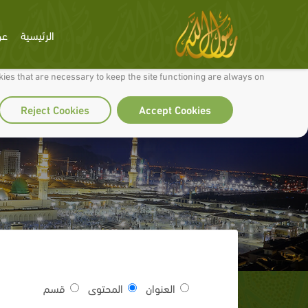
الرئيسية
عن
 to make our site work well for you and so we can continually improve it.
ies that are necessary to keep the site functioning are always on
Reject Cookies
Accept Cookies
العنوان
المحتوى
قسم