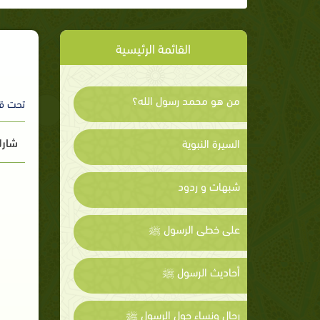
القائمة الرئيسية
من هو محمد رسول الله؟
تحت ق
شارك
السيرة النبوية
شبهات و ردود
على خطى الرسول ﷺ
أحاديث الرسول ﷺ
رجال ونساء حول الرسول ﷺ