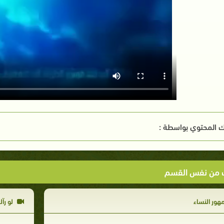
 المحتوي بواسطة :
ت من نفس القسم
هور النساء
لو رآ