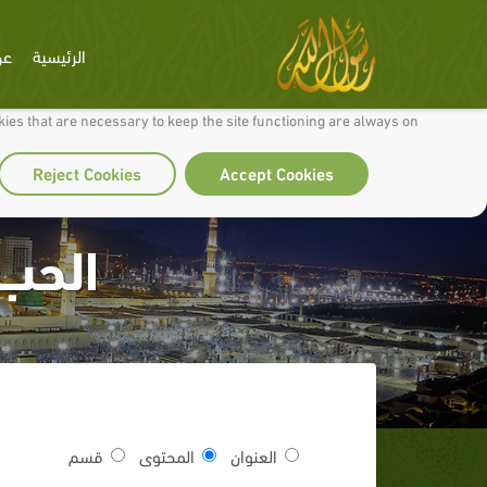
الرئيسية
عن
 to make our site work well for you and so we can continually improve it.
ies that are necessary to keep the site functioning are always on
Reject Cookies
Accept Cookies
الحب
العنوان
المحتوى
قسم