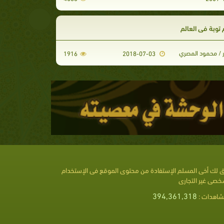
توبة في العالم
ر / محمود المصري
1916
2018-07-03
 لك أخى المسلم الإستفادة من محتوى الموقع فى الإستخدام
خصى غير التجارى
394,361,318
شاهدات :