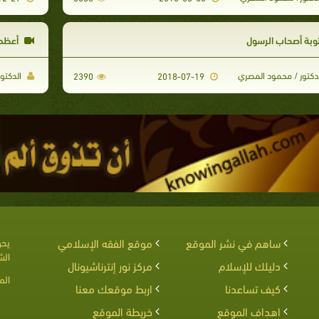
وبة أصحاب الرسول
أعظم 
دكتور / محمود المصري
الدكتو
2390
2018-07-19
ساهم في نشر الموقع
موقع الفقه الإسلامي
يحق
الش
دليلك للإسلام
مركز نور إنترناشيونال
الم
كيف تساعدنا
اربط موقعك معنا
اهداف الموقع
خريطة الموقع