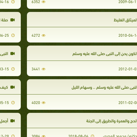
2011-04-16
6352
لميثاق الغليظ
صلة ا
2009-06-25
4272
لكون يحن إلى النبي صلى الله عليه وسلم
النبي 
2011-03-15
3441
لنبي صلى الله عليه وسلم .. وسهام الليل
كيف ت
2010-05-15
4020
لحج والعمرة والطريق إلى الجنة
أجمل 
دكتور/ محمود المصري
2009-12-29
3086
2018-08-06