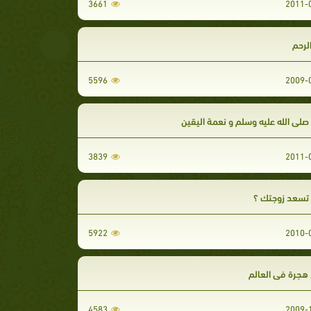
3661
لرحم
5596
صلى الله عليه وسلم و نعمة اليقين
3839
سعد زوجتك ؟
5922
هجرة في العالم
4583