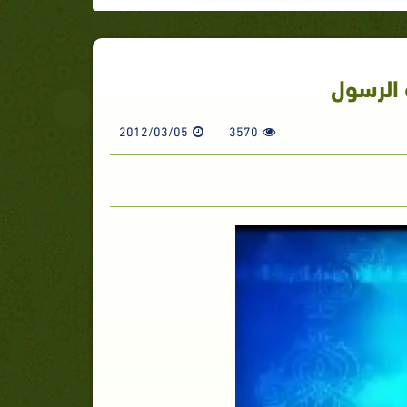
 الرسول
2012/03/05
3570