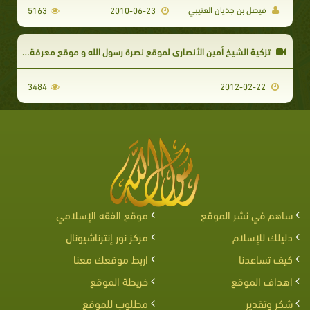
فيصل بن جذيان العتيبي
5163
2010-06-23
تزكية الشيخ أمين الأنصاري لموقع نصرة رسول الله و موقع معرفة الله
3484
2012-02-22
ساهم في نشر الموقع
موقع الفقه الإسلامي
دليلك للإسلام
مركز نور إنترناشيونال
كيف تساعدنا
اربط موقعك معنا
اهداف الموقع
خريطة الموقع
شكر وتقدير
مطلوب للموقع