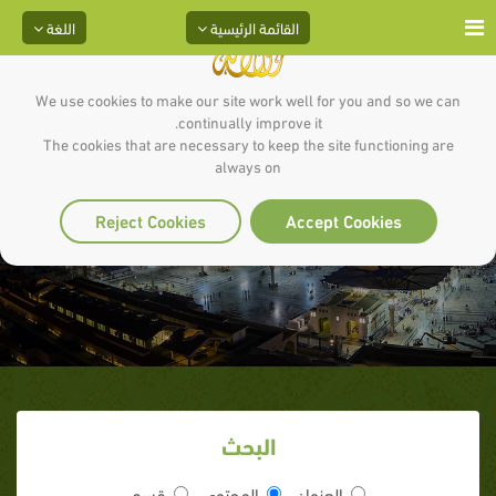
القائمة الرئيسية
اللغة
We use cookies to make our site work well for you and so we can
continually improve it.
The cookies that are necessary to keep the site functioning are
always on
قم الليل إلا قليلاً
Reject Cookies
Accept Cookies
البحث
العنوان
المحتوى
قسم