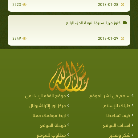
2523
2013-01-28
كنوز من السيرة النبوية الجزء الرابع
2349
2013-01-29
ساهم في نشر الموقع
موقع الفقه الإسلامي
دليلك للإسلام
مركز نور إنترناشيونال
كيف تساعدنا
اربط موقعك معنا
اهداف الموقع
خريطة الموقع
شكر وتقدير
مطلوب للموقع