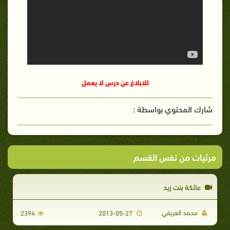
للابلاغ عن درس لا يعمل
شارك المحتوي بواسطة :
مرئيات من نفس القسم
عائكة بنت زيد
محمد العريفي
2394
2013-05-27