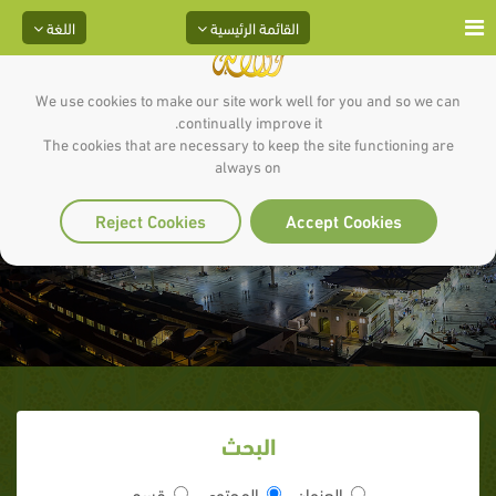
القائمة الرئيسية
اللغة
We use cookies to make our site work well for you and so we can
continually improve it.
The cookies that are necessary to keep the site functioning are
always on
نزول الوحي
Reject Cookies
Accept Cookies
البحث
العنوان
المحتوى
قسم