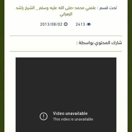
تحت قسم :
علمني محمد-صلى الله عليه وسلم _ الشيخ راشد
الزهراني
2013/08/02
2413
شارك المحتوي بواسطة :