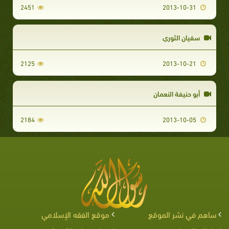
2451
2013-10-31
سفيان الثوري
2125
2013-10-21
أبو حنيفة النعمان
2184
2013-10-05
ساهم في نشر الموقع
موقع الفقه الإسلامي