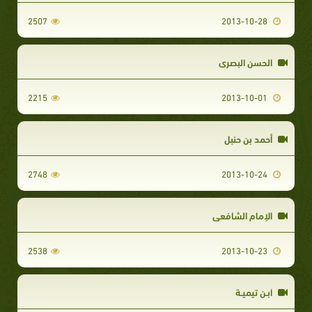
2507
2013-10-28
الحسن البصري
2215
2013-10-01
أحمد بن حنبل
2748
2013-10-24
الإمام الشافعي
2538
2013-10-23
ابـن تيميـة