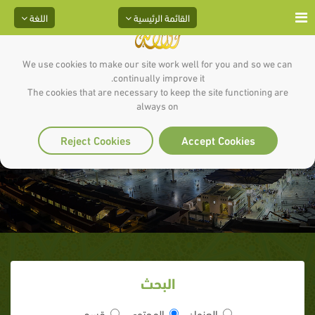
القائمة الرئيسية
اللغة
We use cookies to make our site work well for you and so we can
continually improve it.
The cookies that are necessary to keep the site functioning are
always on
الأوازعي
Reject Cookies
Accept Cookies
البحث
العنوان
المحتوى
قسم