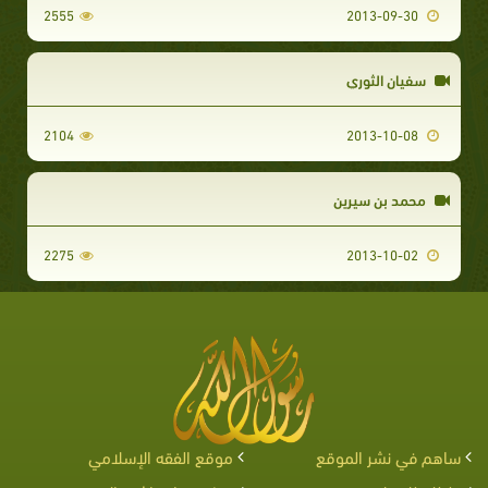
2555
2013-09-30
سفيان الثوري
2104
2013-10-08
محمد بن سيرين
2275
2013-10-02
ساهم في نشر الموقع
موقع الفقه الإسلامي