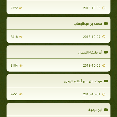
2372
2013-10-03
محمد بن عبدالوهاب
2618
2013-10-29
أبو حنيفة النعمان
2184
2013-10-05
فوائد من سير أعـلام الهدى
2451
2013-10-31
ابـن تيميـة