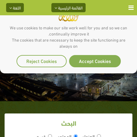
القائمة الرئيسية
اللغة
We use cookies to make our site work well for you and so we can
continually improve it.
The cookies that are necessary to keep the site functioning are
always on
أحمد بن حنبل
Reject Cookies
Accept Cookies
البحث
العنوان
المحتوى
قسم