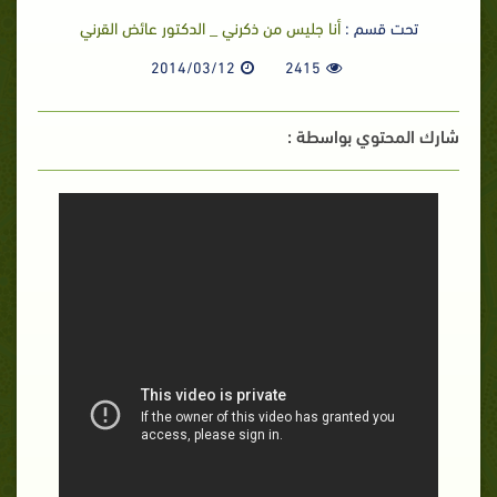
تحت قسم :
أنا جليس من ذكرني _ الدكتور عائض القرني
2014/03/12
2415
شارك المحتوي بواسطة :