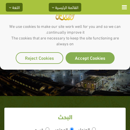
القائمة الرئيسية
اللغة
We use cookies to make our site work well for you and so we can
continually improve it.
The cookies that are necessary to keep the site functioning are
always on
دعاء تفريج الهم
Reject Cookies
Accept Cookies
البحث
العنوان
المحتوى
قسم