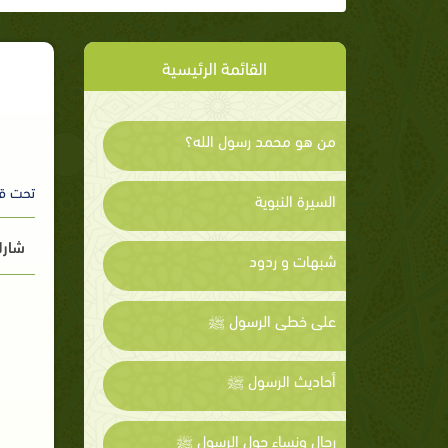
القائمة الرئيسية
من هو محمد رسول الله؟
تحت ق
السيرة النبوية
شارك
شبهات و ردود
على خطى الرسول ﷺ
أحاديث الرسول ﷺ
رجال ونساء حول الرسول ﷺ