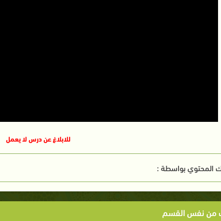
للابلاغ عن درس لا يعمل
 المحتوي بواسطة :
ت من نفس القسم