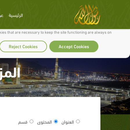
الرئيسية
عن
 to make our site work well for you and so we can continually improve it.
ies that are necessary to keep the site functioning are always on
Reject Cookies
Accept Cookies
المز
العنوان
المحتوى
قسم