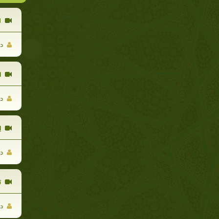
ل
د 
ا
د 
إ
د 
ت
د 