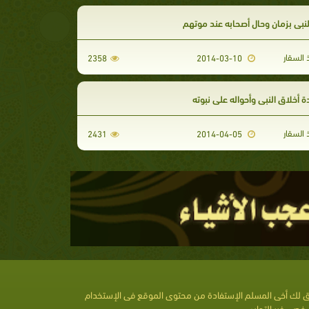
لنبي بزمان وحال أصحابه عند موتهم
السقار
2358
2014-03-10
أخلاق النبي وأحواله على نبوته
السقار
2431
2014-04-05
 لك أخى المسلم الإستفادة من محتوى الموقع فى الإستخدام
خصى غير التجارى