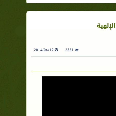
الإلهية
2014/04/19
2331