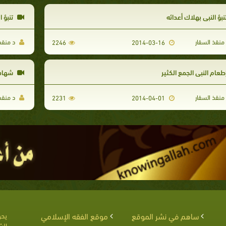
نبؤ النبي بهلاك أعدائه
تنبؤ ا
منقذ السقار
د منقذ 
2246
2014-03-16
طعام النبي الجمع الكثير
شهادة 
منقذ السقار
د منقذ 
2231
2014-04-01
ساهم في نشر الموقع
موقع الفقه الإسلامي
يحق
الش