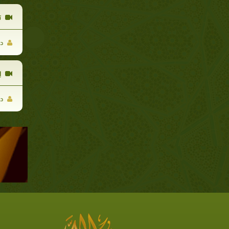
ت
د 
إ
د 