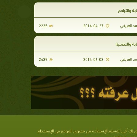
ة والتراحم
مد العريفي
2235
2014-04-27
بة والتضحية
مد العريفي
2439
2014-06-03
 لك أخى المسلم الإستفادة من محتوى الموقع فى الإستخدام
خصى غير التجارى