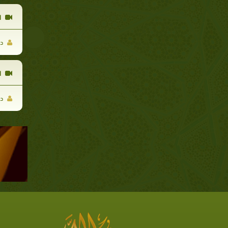
ا
د 
ا
د 