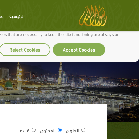
الرئيسية
عن
 to make our site work well for you and so we can continually improve it.
ies that are necessary to keep the site functioning are always on
Reject Cookies
Accept Cookies
العنوان
المحتوى
قسم