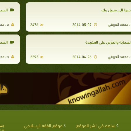
دعوا الى سبيل ربك
الصحاب
. محمد العريفي
د . مح
2476
2014-05-07
لصحابة والحرص على العقيدة
الصحا
. محمد العريفي
د . مح
2293
2014-04-26
ساهم في نشر الموقع
موقع الفقه الإسلامي
يحق
الش