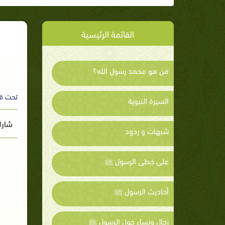
القائمة الرئيسية
من هو محمد رسول الله؟
تحت ق
السيرة النبوية
شارك
شبهات و ردود
على خطى الرسول ﷺ
أحاديث الرسول ﷺ
رجال ونساء حول الرسول ﷺ