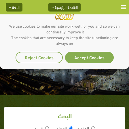
القائمة الرئيسية
اللغة
We use cookies to make our site work well for you and so we can
continually improve it.
The cookies that are necessary to keep the site functioning are
always on
مدرسة رمضان (1)
Reject Cookies
Accept Cookies
البحث
العنوان
المحتوى
قسم