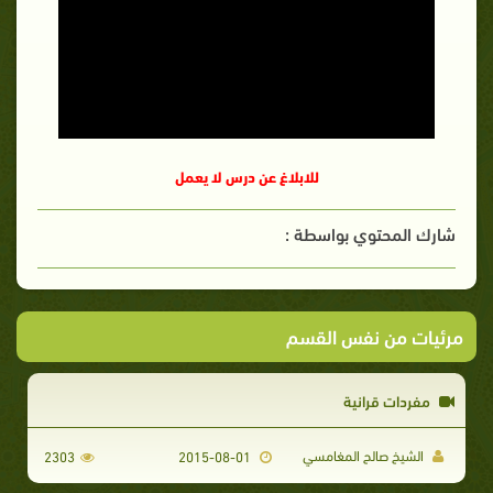
للابلاغ عن درس لا يعمل
شارك المحتوي بواسطة :
مرئيات من نفس القسم
مفردات قرانية
الشيخ صالح المغامسي
2303
2015-08-01