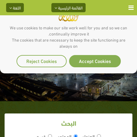
القائمة الرئيسية
اللغة
We use cookies to make our site work well for you and so we can
continually improve it.
The cookies that are necessary to keep the site functioning are
always on
المسجد الاقصى
Reject Cookies
Accept Cookies
البحث
العنوان
المحتوى
قسم