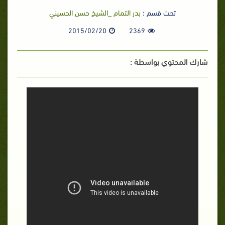
تحت قسم :
بدر التمام _الشيخ حسن الحسيني
2015/02/20
2369
شارك المحتوي بواسطة :