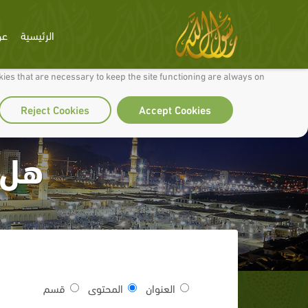
الرئيسية
عن
 to make our site work well for you and so we can continually improve it.
ies that are necessary to keep the site functioning are always on
Reject Cookies
Accept Cookies
هل ص
العنوان
المحتوى
قسم