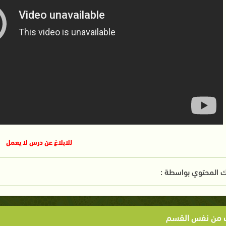
للابلاغ عن درس لا يعمل
 المحتوي بواسطة :
ت من نفس القسم