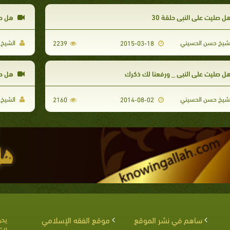
ل صليت على النبي حلقة 30
هل صل
شيخ حسن الحسيني
الشيخ 
2239
2015-03-18
ل صليت على النبي _ ورفعنا لك ذكرك
هل صلي
شيخ حسن الحسيني
الشيخ 
2160
2014-08-02
ساهم في نشر الموقع
موقع الفقه الإسلامي
يحق
الش