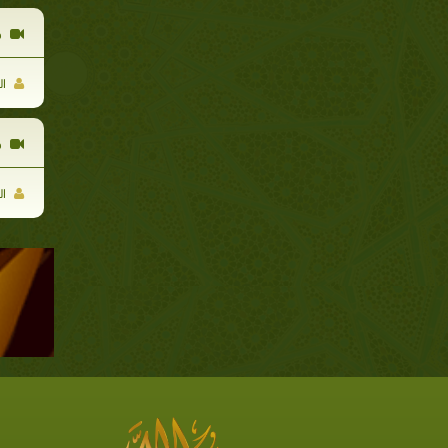
ه
ال
ه
ال