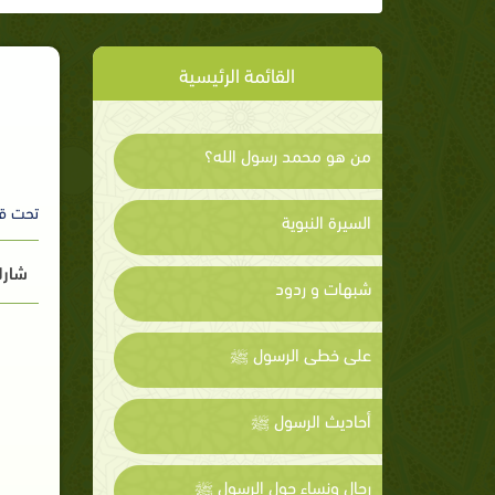
القائمة الرئيسية
من هو محمد رسول الله؟
تحت ق
السيرة النبوية
شارك
شبهات و ردود
على خطى الرسول ﷺ
أحاديث الرسول ﷺ
رجال ونساء حول الرسول ﷺ