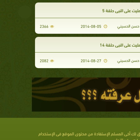
يت على النبي حلقة 5
حسن الحسيني
2366
2014-08-05
ت على النبي حلقة 14
حسن الحسيني
2082
2014-08-27
 لك أخى المسلم الإستفادة من محتوى الموقع فى الإستخدام
خصى غير التجارى