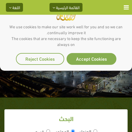
القائمة الرئيسية
اللغة
We use cookies to make our site work well for you and so we can
continually improve it.
The cookies that are necessary to keep the site functioning are
always on
هدية معاذ ابن جبلة
Reject Cookies
Accept Cookies
البحث
العنوان
المحتوى
قسم