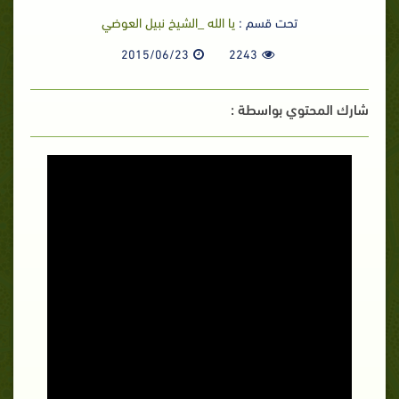
تحت قسم :
يا الله _الشيخ نبيل العوضي
2015/06/23
2243
شارك المحتوي بواسطة :