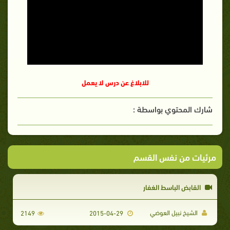
للابلاغ عن درس لا يعمل
شارك المحتوي بواسطة :
مرئيات من نفس القسم
القابض الباسط الغفار
الشيخ نبيل العوضي
2149
2015-04-29