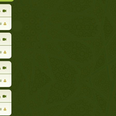
م
ال
ع
ال
و
ال
ر
ال