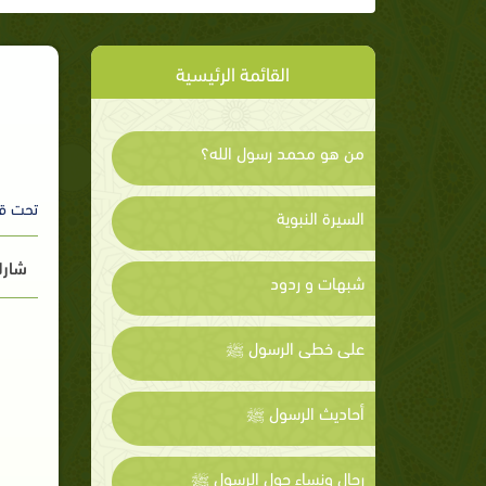
القائمة الرئيسية
من هو محمد رسول الله؟
تحت ق
السيرة النبوية
شارك
شبهات و ردود
على خطى الرسول ﷺ
أحاديث الرسول ﷺ
رجال ونساء حول الرسول ﷺ