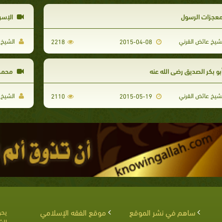
عجزات الرسول
الإسرا
شيخ عائض القرني
الشيخ 
2218
2015-04-08
بو بكر الصديق رضي الله عنه
محمد 
شيخ عائض القرني
الشيخ 
2110
2015-05-19
ساهم في نشر الموقع
موقع الفقه الإسلامي
يحق
الش