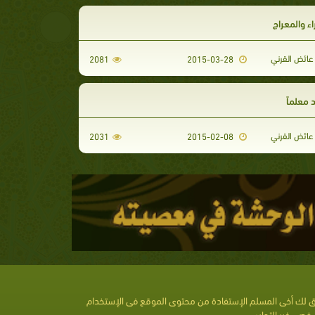
ء والمعراج
عائض القرني
2081
2015-03-28
معلماً
عائض القرني
2031
2015-02-08
 لك أخى المسلم الإستفادة من محتوى الموقع فى الإستخدام
خصى غير التجارى