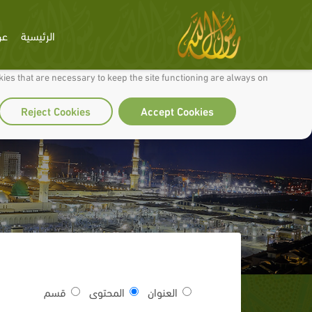
الرئيسية
عن
 to make our site work well for you and so we can continually improve it.
ies that are necessary to keep the site functioning are always on
Reject Cookies
Accept Cookies
العنوان
المحتوى
قسم