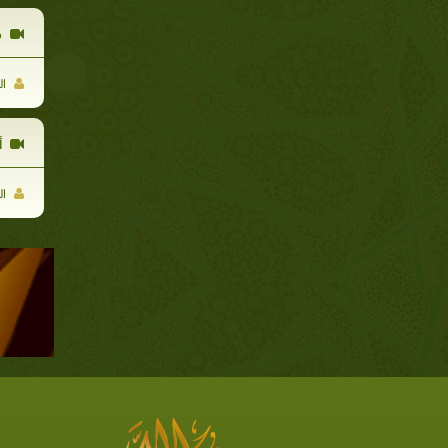
م
ال
أ
ال