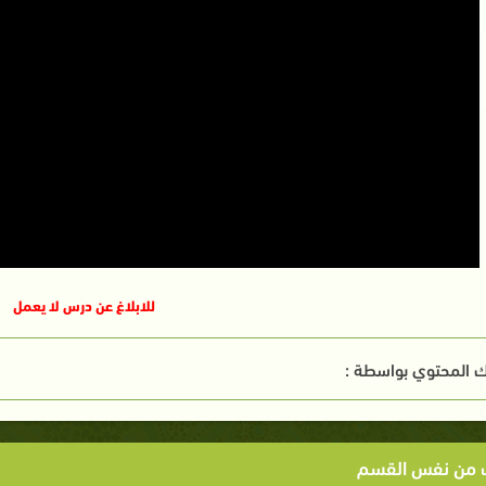
للابلاغ عن درس لا يعمل
 المحتوي بواسطة :
ت من نفس القسم