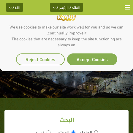
القائمة الرئيسية
اللغة
We use cookies to make our site work well for you and so we can
continually improve it.
The cookies that are necessary to keep the site functioning are
always on
الذكر والغفلة
Reject Cookies
Accept Cookies
البحث
العنوان
المحتوى
قسم