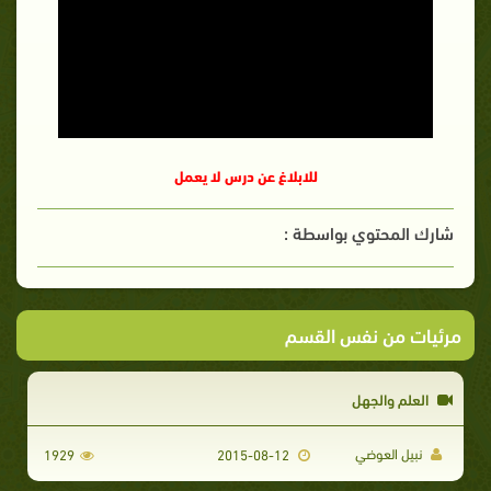
للابلاغ عن درس لا يعمل
شارك المحتوي بواسطة :
مرئيات من نفس القسم
العلم والجهل
نبيل العوضي
1929
2015-08-12