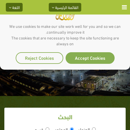
القائمة الرئيسية
اللغة
We use cookies to make our site work well for you and so we can
continually improve it.
The cookies that are necessary to keep the site functioning are
always on
الشرف العظيم
Reject Cookies
Accept Cookies
البحث
العنوان
المحتوى
قسم