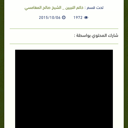
تحت قسم :
خاتم النبيين _ الشيخ صالح المغامسي
2015/10/06
1972
شارك المحتوي بواسطة :