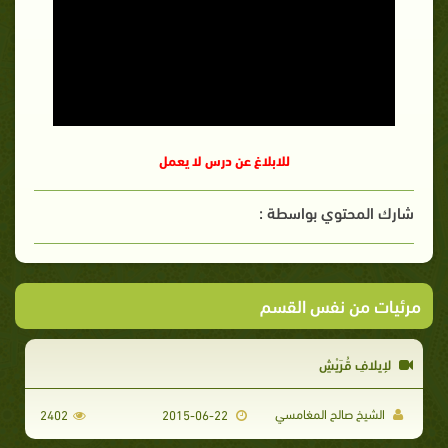
للابلاغ عن درس لا يعمل
شارك المحتوي بواسطة :
مرئيات من نفس القسم
لإِيلافِ قُرَيْشٍ
الشيخ صالح المغامسي
2402
2015-06-22