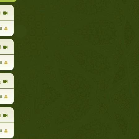
ت
ال
آ
ال
ي
ال
ا
ال