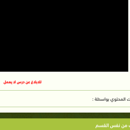
للابلاغ عن درس لا يعمل
 المحتوي بواسطة :
ت من نفس القسم