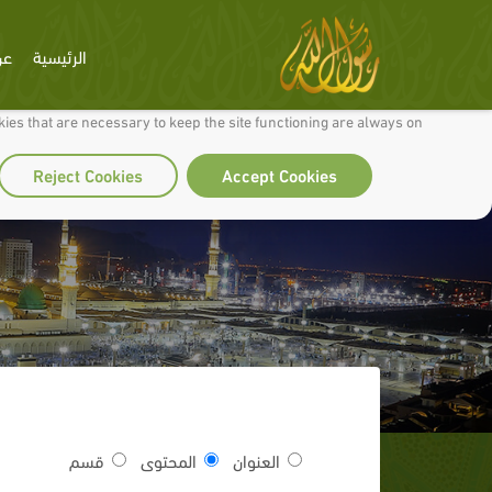
الرئيسية
عن
 to make our site work well for you and so we can continually improve it.
ies that are necessary to keep the site functioning are always on
Reject Cookies
Accept Cookies
العنوان
المحتوى
قسم