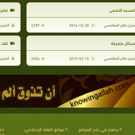
لمسجد الاقصى
تعاري
شيخ صالح المغامسي
الشيخ 
2299
2014-10-20
سائل متفرقة
لقاء 
شيخ صالح المغامسي
الشيخ 
2056
2015-02-15
ساهم في نشر الموقع
موقع الفقه الإسلامي
يحق
الش