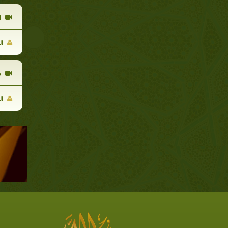
ا
ال
م
ال