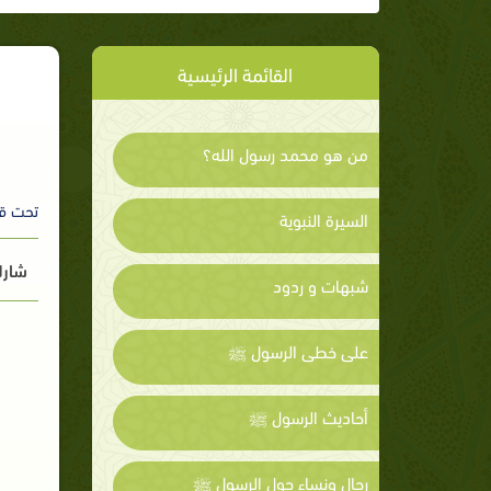
القائمة الرئيسية
من هو محمد رسول الله؟
تحت ق
السيرة النبوية
شارك
شبهات و ردود
على خطى الرسول ﷺ
أحاديث الرسول ﷺ
رجال ونساء حول الرسول ﷺ