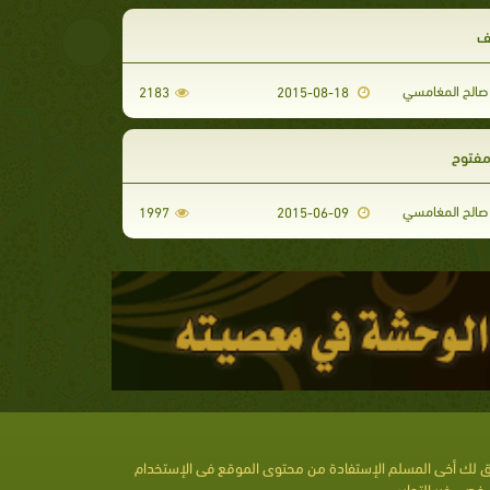
ف
صالح المغامسي
2183
2015-08-18
مفتوح
صالح المغامسي
1997
2015-06-09
 لك أخى المسلم الإستفادة من محتوى الموقع فى الإستخدام
خصى غير التجارى