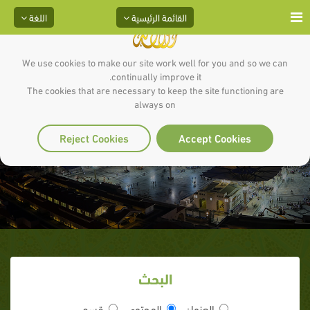
القائمة الرئيسية
اللغة
We use cookies to make our site work well for you and so we can
continually improve it.
The cookies that are necessary to keep the site functioning are
always on
تلاوة السلف
Reject Cookies
Accept Cookies
البحث
العنوان
المحتوى
قسم