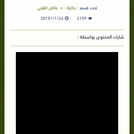
تحت قسم :
حكاية - د. عائض القرني
2015/11/24
2159
شارك المحتوي بواسطة :