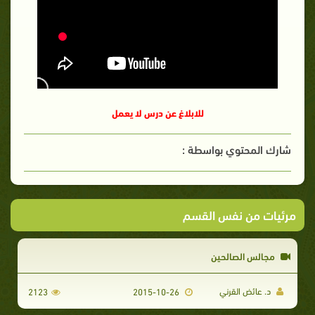
للابلاغ عن درس لا يعمل
شارك المحتوي بواسطة :
مرئيات من نفس القسم
مجالس الصالحين
د. عائض القرني
2123
2015-10-26