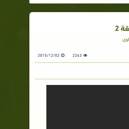
ة 2
اوي
2015/12/02
2263