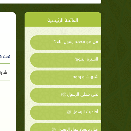
القائمة الرئيسية
من هو محمد رسول الله؟
تحت ق
السيرة النبوية
شارك
شبهات و ردود
على خطى الرسول ﷺ
أحاديث الرسول ﷺ
رجال ونساء حول الرسول ﷺ