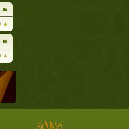
م
ال
م
ال