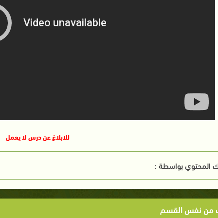
للابلاغ عن درس لا يعمل
 المحتوي بواسطة :
ت من نفس القسم