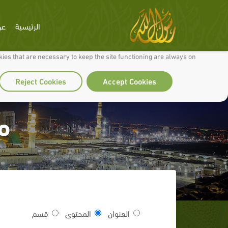
الرئيسية
عن
 to make our site work well for you and so we can continually improve it.
ies that are necessary to keep the site functioning are always on
Reject Cookies
Accept Cookies
مع
العنوان
المحتوى
قسم