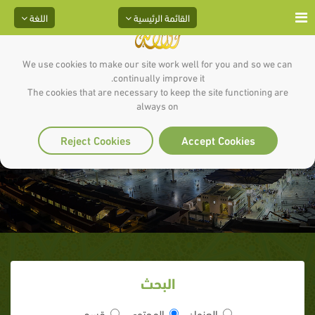
القائمة الرئيسية
اللغة
We use cookies to make our site work well for you and so we can
continually improve it.
The cookies that are necessary to keep the site functioning are
always on
النبأ العظيم _ 6
Reject Cookies
Accept Cookies
البحث
العنوان
المحتوى
قسم