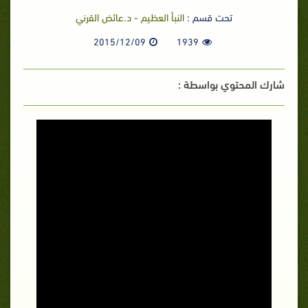
تحت قسم :
النبأ العظيم - د.عائض القرني
2015/12/09
1939
شارك المحتوي بواسطة :