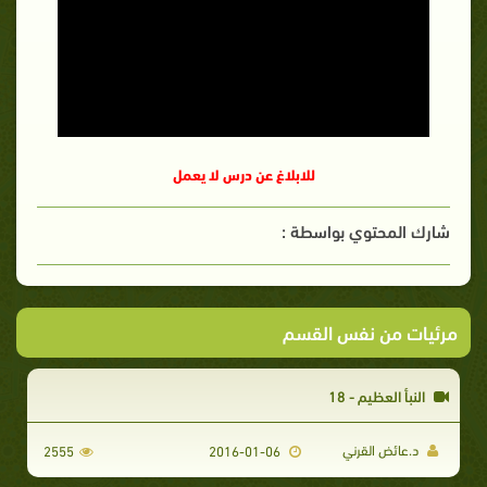
للابلاغ عن درس لا يعمل
شارك المحتوي بواسطة :
مرئيات من نفس القسم
النبأ العظيم - 18
د.عائض القرني
2555
2016-01-06