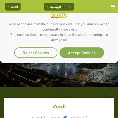
القائمة الرئيسية
اللغة
We use cookies to make our site work well for you and so we can
continually improve it.
The cookies that are necessary to keep the site functioning are
always on
الزبير بن العوام
Reject Cookies
Accept Cookies
البحث
العنوان
المحتوى
قسم