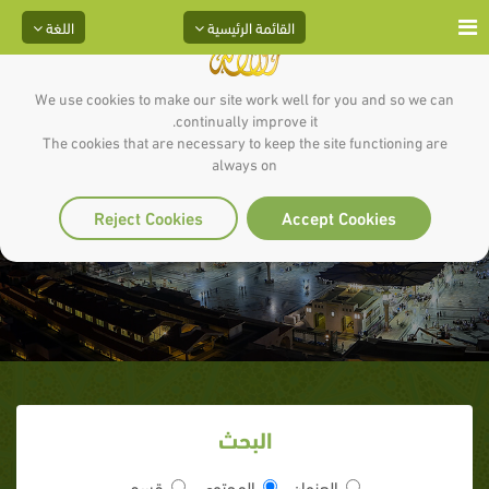
القائمة الرئيسية
اللغة
We use cookies to make our site work well for you and so we can
continually improve it.
The cookies that are necessary to keep the site functioning are
always on
الشباب
Reject Cookies
Accept Cookies
البحث
العنوان
المحتوى
قسم