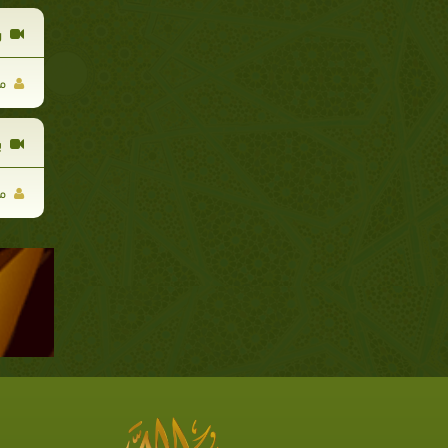
ر
مح
ب
مح