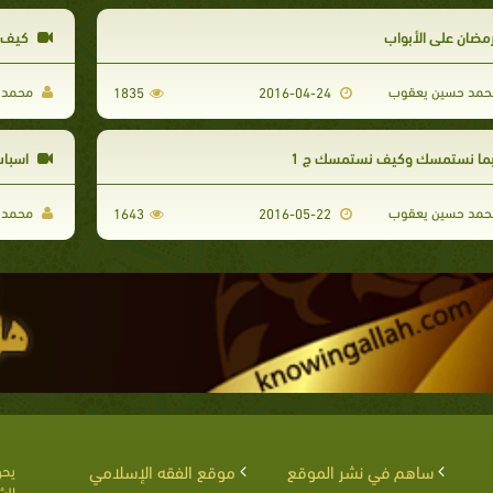
مضان على الأبواب
كيف ن
مد حسين يعقوب
محمد 
1835
2016-04-24
ما نستمسك وكيف نستمسك ج 1
اسباب 
مد حسين يعقوب
محمد 
1643
2016-05-22
ساهم في نشر الموقع
موقع الفقه الإسلامي
يحق
الش