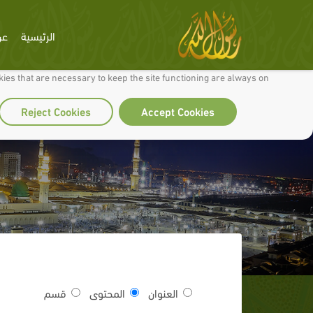
الرئيسية
عن
 to make our site work well for you and so we can continually improve it.
ies that are necessary to keep the site functioning are always on
Reject Cookies
Accept Cookies
العنوان
المحتوى
قسم