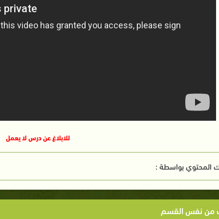
للابلاغ عن درس لا يعمل
 المحتوي بواسطة :
ت من نفس القسم