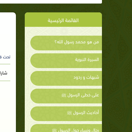
القائمة الرئيسية
من هو محمد رسول الله؟
تحت ق
السيرة النبوية
شارك
شبهات و ردود
على خطى الرسول ﷺ
أحاديث الرسول ﷺ
رجال ونساء حول الرسول ﷺ