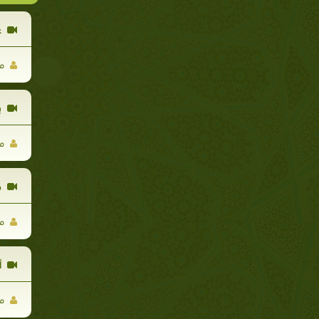
ع
مح
ب
مح
ك
مح
أ
مح