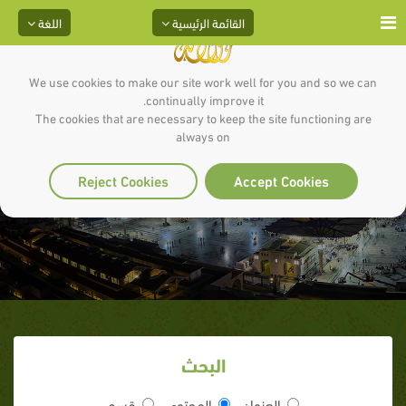
القائمة الرئيسية
اللغة
We use cookies to make our site work well for you and so we can
continually improve it.
The cookies that are necessary to keep the site functioning are
always on
أفشوا السلام
Reject Cookies
Accept Cookies
البحث
العنوان
المحتوى
قسم