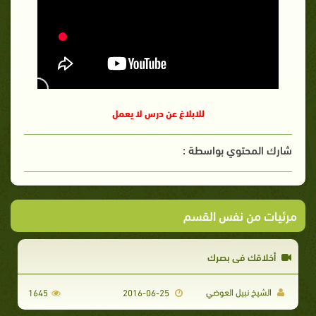
للابلاغ عن درس لا يعمل
شارك المحتوي بواسطة :
مرئيات من نفس القسم
أخلاقك في بصرك
الشيخ نبيل العوضي
1645
2016-06-25