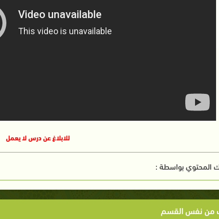
للابلاغ عن درس لا يعمل
 المحتوي بواسطة :
ت من نفس القسم