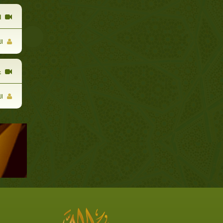
ا
ال
ع
ال