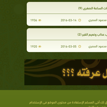
 الساعة الصغرى (9)
محمود المصري
1936
2016-03-14
عذاب ونعيم القبر (2)
محمود المصري
1920
2016-03-05
 لك أخى المسلم الإستفادة من محتوى الموقع فى الإستخدام
خصى غير التجارى