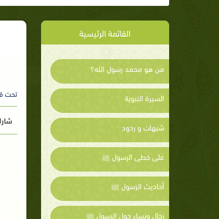
القائمة الرئيسية
من هو محمد رسول الله؟
تحت ق
السيرة النبوية
شارك
شبهات و ردود
على خطى الرسول ﷺ
أحاديث الرسول ﷺ
رجال ونساء حول الرسول ﷺ