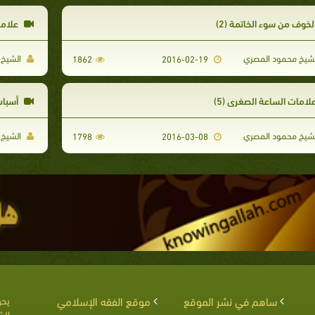
لخوف من سوء الخاتمة (2)
علامات
شيخ محمود المصري
الشيخ 
1862
2016-02-19
لامات الساعة الصغرى (5)
أسباب 
شيخ محمود المصري
الشيخ 
1798
2016-03-08
ساهم في نشر الموقع
موقع الفقه الإسلامي
يحق
الش