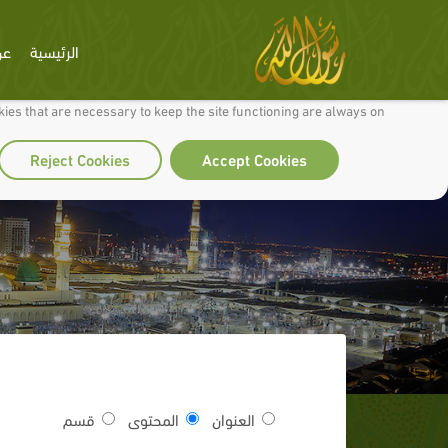
الرئيسية
عن
 to make our site work well for you and so we can continually improve it.
ies that are necessary to keep the site functioning are always on
Reject Cookies
Accept Cookies
العنوان
المحتوى
قسم