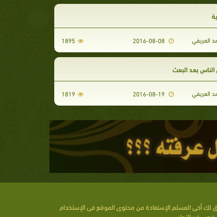
ة
د العريفي
1895
2016-08-08
 الناس بعد البعث
د العريفي
1819
2016-08-19
 لك أخى المسلم الإستفادة من محتوى الموقع فى الإستخدام
خصى غير التجارى