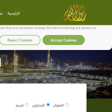
الرئيسية
عن
 to make our site work well for you and so we can continually improve it.
ies that are necessary to keep the site functioning are always on
Reject Cookies
Accept Cookies
ا
العنوان
المحتوى
قسم