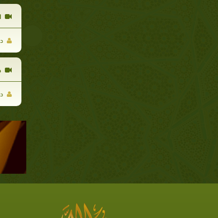
ا
د.
ح
د.