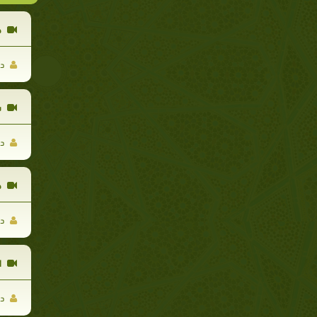
ح
د.
س
د.
ح
د.
ا
د.