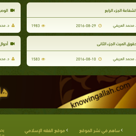
لشفاعة الجزء الرابع
الوصي
 محمد العريفي
د. محم
1983
2016-08-29
قوق الميت الجزء الثاني
أحوال
 محمد العريفي
د. محم
1583
2016-08-10
ساهم في نشر الموقع
موقع الفقه الإسلامي
يحق
الش