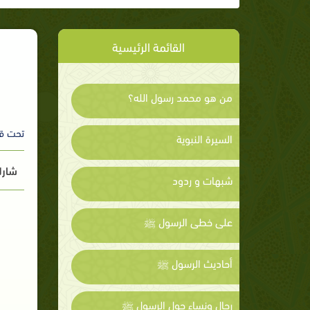
القائمة الرئيسية
من هو محمد رسول الله؟
تحت ق
السيرة النبوية
شارك
شبهات و ردود
على خطى الرسول ﷺ
أحاديث الرسول ﷺ
رجال ونساء حول الرسول ﷺ