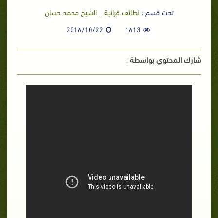
تحت قسم :
لطائف قرانية _ الشيخ محمد حسان
2016/10/22
1613
شارك المحتوي بواسطة :