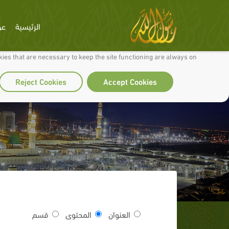
الرئيسية
عن
 to make our site work well for you and so we can continually improve it.
ies that are necessary to keep the site functioning are always on
Reject Cookies
Accept Cookies
العنوان
المحتوى
قسم