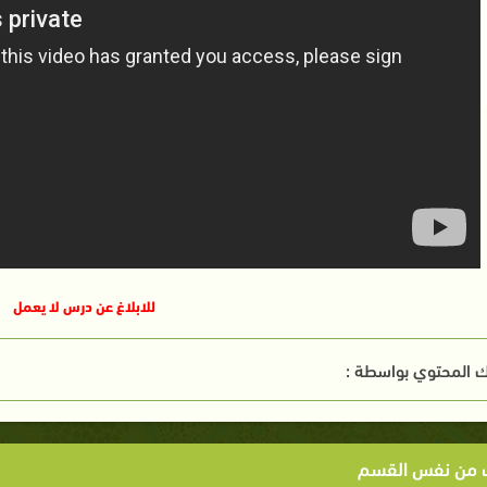
للابلاغ عن درس لا يعمل
 المحتوي بواسطة :
ت من نفس القسم