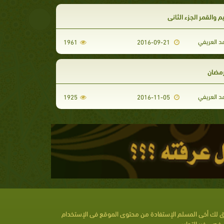
م والقمر الجزء الثاني
د العريفي
1961
2016-09-21
مضان
د العريفي
1925
2016-11-05
 لك أخى المسلم الإستفادة من محتوى الموقع فى الإستخدام
خصى غير التجارى