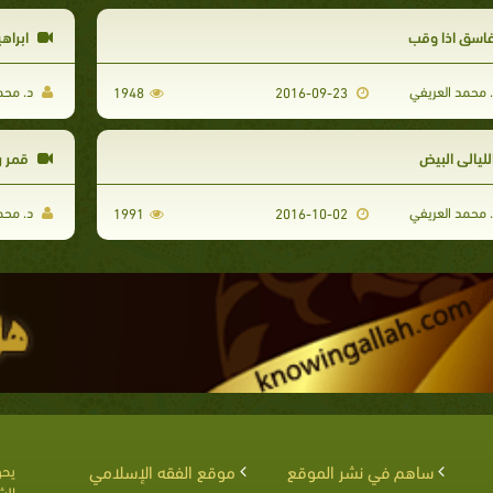
اسقِ اذا وقب
ابراهي
 محمد العريفي
د. محم
1948
2016-09-23
لليالي البيض
قمر ر
 محمد العريفي
د. محم
1991
2016-10-02
ساهم في نشر الموقع
موقع الفقه الإسلامي
يحق
الش