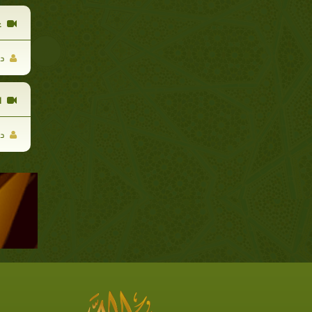
غ
د.
ا
د.