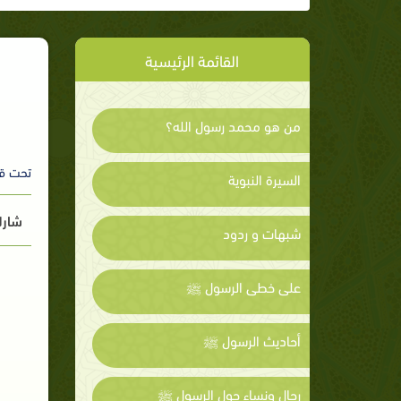
القائمة الرئيسية
من هو محمد رسول الله؟
تحت ق
السيرة النبوية
شارك
شبهات و ردود
على خطى الرسول ﷺ
أحاديث الرسول ﷺ
رجال ونساء حول الرسول ﷺ