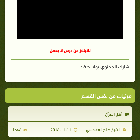
للابلاغ عن درس لا يعمل
شارك المحتوي بواسطة :
مرئيات من نفس القسم
أهل القرآن
الشيخ صالح المغامسي
1646
2016-11-11