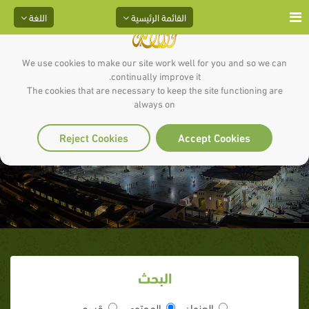
القائمة الرئيسية
اللغة
We use cookies to make our site work well for you and so we can
continually improve it.
The cookies that are necessary to keep the site functioning are
always on
بين أخوين
Reject Cookies
Accept Cookies
البحث
العنوان
المحتوى
قسم