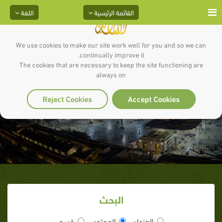
القائمة الرئيسية
اللغة
We use cookies to make our site work well for you and so we can
continually improve it.
The cookies that are necessary to keep the site functioning are
always on
الصبر - الجزء 3
Reject Cookies
Accept Cookies
البحث
العنوان
المحتوى
قسم