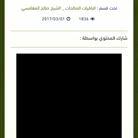
تحت قسم :
الباقيات الصالحات _ الشيخ صالح المغامسي
2017/03/01
1836
شارك المحتوي بواسطة :