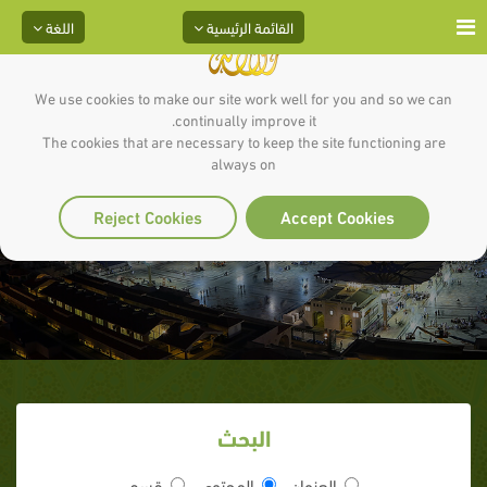
القائمة الرئيسية
اللغة
We use cookies to make our site work well for you and so we can
continually improve it.
The cookies that are necessary to keep the site functioning are
always on
شرابًا طهورًا
Reject Cookies
Accept Cookies
البحث
العنوان
المحتوى
قسم