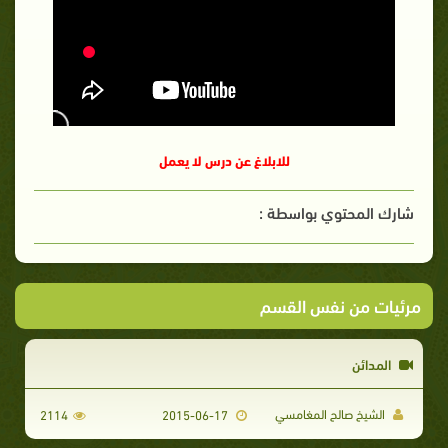
للابلاغ عن درس لا يعمل
شارك المحتوي بواسطة :
مرئيات من نفس القسم
المدائن
الشيخ صالح المغامسي
2114
2015-06-17