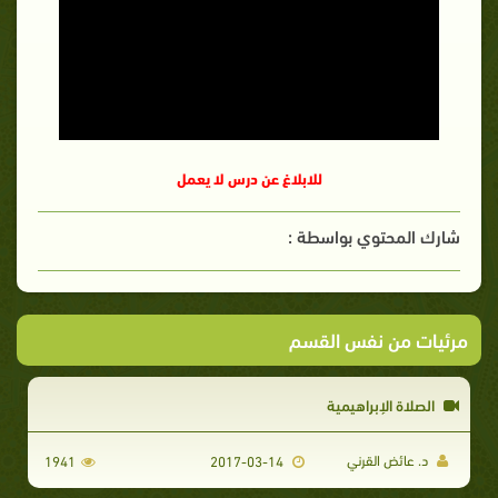
للابلاغ عن درس لا يعمل
شارك المحتوي بواسطة :
مرئيات من نفس القسم
الصلاة الإبراهيمية
د. عائض القرني
1941
2017-03-14