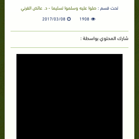
تحت قسم :
صلوا عليه وسلموا تسليما - د. عائض القرني
2017/03/08
1908
شارك المحتوي بواسطة :