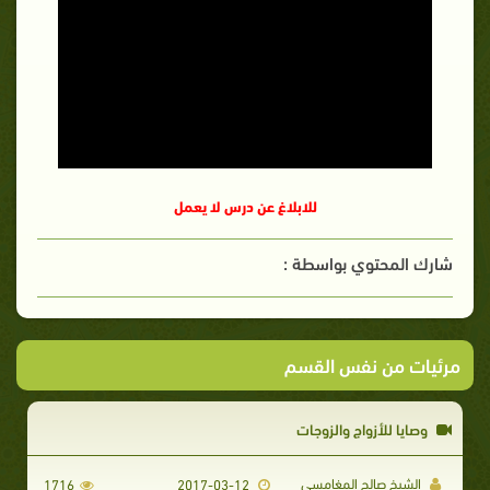
للابلاغ عن درس لا يعمل
شارك المحتوي بواسطة :
مرئيات من نفس القسم
وصايا للأزواج والزوجات
الشيخ صالح المغامسي
1716
2017-03-12