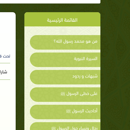
القائمة الرئيسية
من هو محمد رسول الله؟
تحت ق
السيرة النبوية
شارك
شبهات و ردود
على خطى الرسول ﷺ
أحاديث الرسول ﷺ
رجال ونساء حول الرسول ﷺ