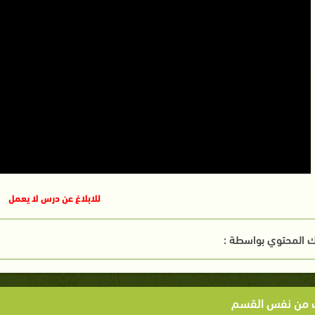
للابلاغ عن درس لا يعمل
 المحتوي بواسطة :
ت من نفس القسم