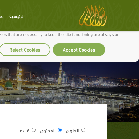
الرئيسية
عن
 to make our site work well for you and so we can continually improve it.
ies that are necessary to keep the site functioning are always on
Reject Cookies
Accept Cookies
إ
العنوان
المحتوى
قسم