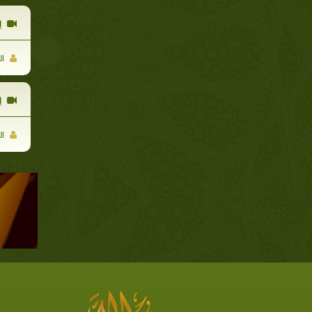
إ
ال
إ
ال