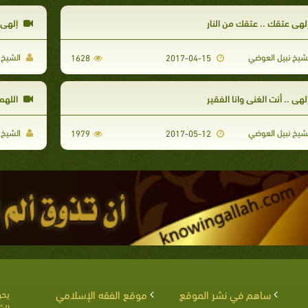
لهي عتقك .. عتقك من النار
إلهي 
شيخ نبيل العوضي
الشيخ 
1628
2017-04-15
لهي .. أنت الغني وانا الفقير
اللهم
شيخ نبيل العوضي
الشيخ 
1979
2017-05-12
ساهم في نشر الموقع
موقع الفقه الإسلامي
يحق
الش