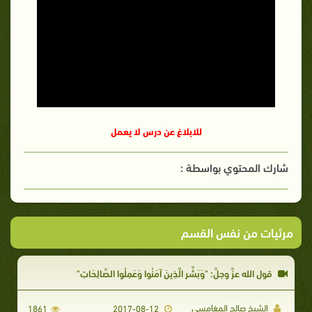
للابلاغ عن درس لا يعمل
شارك المحتوي بواسطة :
مرئيات من نفس القسم
قول الله عزَّ وجلَّ: "وَبَشِّرِ الَّذِينَ آمَنُوا وَعَمِلُوا الصَّالِحَاتِ"
الشيخ صالح المغامسي
1861
2017-08-12