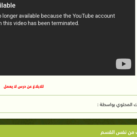
للابلاغ عن درس لا يعمل
 المحتوي بواسطة :
ت من نفس القسم