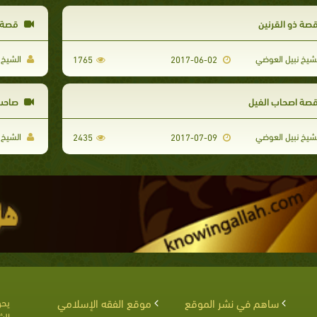
صة ذو القرنين
قصة ا
شيخ نبيل العوضي
الشيخ 
1765
2017-06-02
صة اصحاب الفيل
صاحب 
شيخ نبيل العوضي
الشيخ 
2435
2017-07-09
ساهم في نشر الموقع
موقع الفقه الإسلامي
يحق
الش