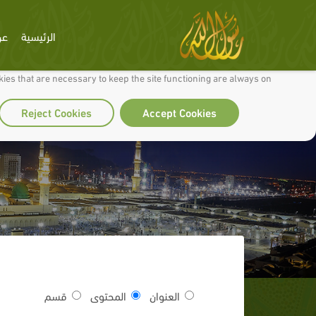
الرئيسية
عن
 to make our site work well for you and so we can continually improve it.
ies that are necessary to keep the site functioning are always on
Reject Cookies
Accept Cookies
العنوان
المحتوى
قسم