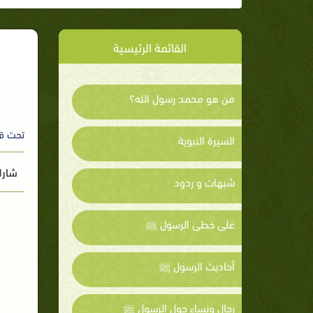
القائمة الرئيسية
من هو محمد رسول الله؟
تحت ق
السيرة النبوية
شارك
شبهات و ردود
على خطى الرسول ﷺ
أحاديث الرسول ﷺ
رجال ونساء حول الرسول ﷺ