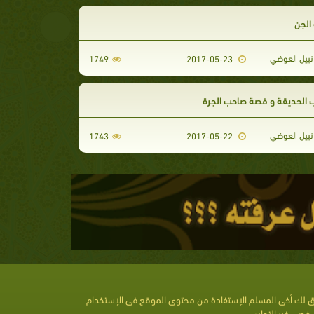
لجن
نبيل العوضي
1749
2017-05-23
الحديقة و قصة صاحب الجرة
نبيل العوضي
1743
2017-05-22
 لك أخى المسلم الإستفادة من محتوى الموقع فى الإستخدام
خصى غير التجارى