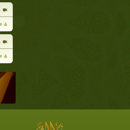
ق
ال
ق
ال