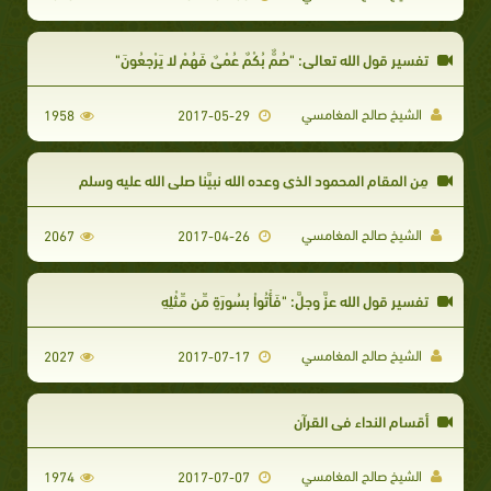
تفسير قول الله تعالى: "صُمٌّ بُكْمٌ عُمْيٌ فَهُمْ لا يَرْجِعُونَ"
الشيخ صالح المغامسي
1958
2017-05-29
مِن المقام المحمود الذي وعده الله نبيَّنا صلى الله عليه وسلم
الشيخ صالح المغامسي
2067
2017-04-26
تفسير قول الله عزَّ وجلَّ: "فَأْتُواْ بِسُورَةٍ مِّن مِّثْلِهِ
الشيخ صالح المغامسي
2027
2017-07-17
أقسام النداء في القرآن
الشيخ صالح المغامسي
1974
2017-07-07