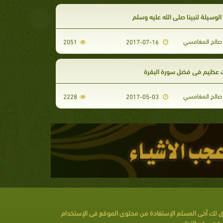
لوسيلة لنبينا صلى الله عليه وسلم
صالح المغامسي
2051
2017-07-16
عظيم في فضل سورة البقرة
صالح المغامسي
2228
2017-05-03
 لك أخى المسلم الإستفادة من محتوى الموقع فى الإستخدام
خصى غير التجارى