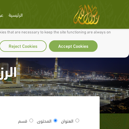
الرئيسية
عن
 to make our site work well for you and so we can continually improve it.
ies that are necessary to keep the site functioning are always on
Reject Cookies
Accept Cookies
الر
العنوان
المحتوى
قسم