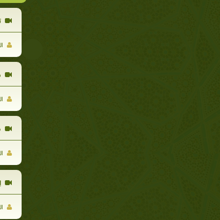
تف
ال
ه
ال
قو
ال
إ
ال