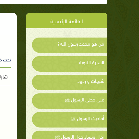
القائمة الرئيسية
من هو محمد رسول الله؟
تحت ق
السيرة النبوية
شارك
شبهات و ردود
على خطى الرسول ﷺ
أحاديث الرسول ﷺ
رجال ونساء حول الرسول ﷺ