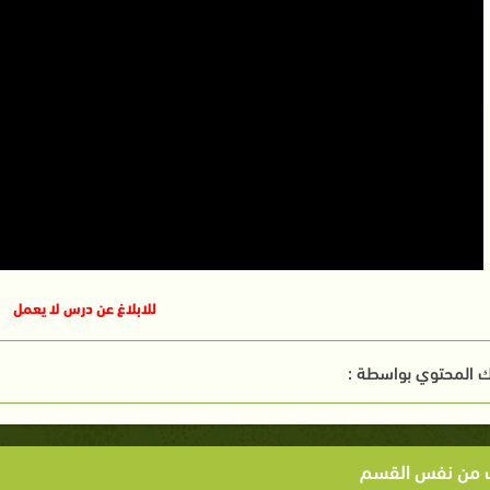
للابلاغ عن درس لا يعمل
 المحتوي بواسطة :
ت من نفس القسم