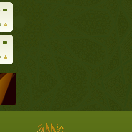
م
ال
قو
ال