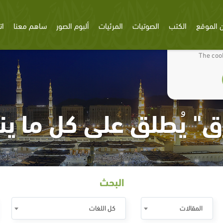
 الموقع
الكتب
الصوتيات
المرئيات
ألبوم الصور
ساهم معنا
ات
We use cookies
The cook
زق" يُطلق على كل ما ين
البحث
المقالات
كل اللغات