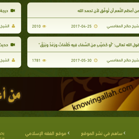
ن أعظم النِّعم أن تُوفَّق لأن تحمد الله
درجة ا
شيخ صالح المغامسي
الشيخ 
2010
2017-04-25
ل الله تعالى: "أو كَصَيِّبٍ مِنَ السَّمَاءِ فِيهِ ظُلُمَاتٌ ورَعْدٌ وبَرْقٌ"
حديث 
شيخ صالح المغامسي
الشيخ 
1781
2017-05-30
ساهم في نشر الموقع
موقع الفقه الإسلامي
يحق
الش