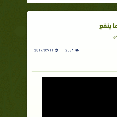
ا ينفع
سي
2017/07/11
2084