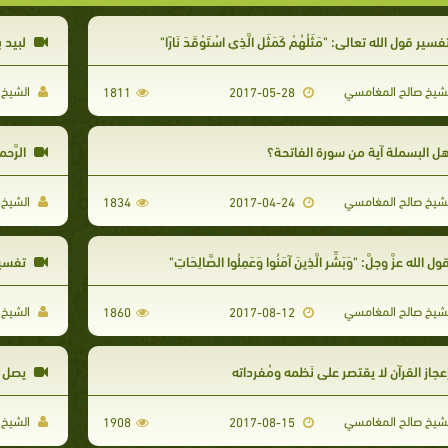
سير قول الله تعالى: "مَثَلُهُمْ كَمَثَلِ الَّذِي اسْتَوْقَدَ نَارًا"
لبيد ب
شيخ صالح المغامسي
الشيخ 
1811
2017-05-28
ل البسملة آية من سورة الفاتحة؟
الرَّح
شيخ صالح المغامسي
الشيخ 
1834
2017-04-24
ل الله عزَّ وجلَّ: "وَبَشِّرِ الَّذِينَ آمَنُوا وَعَمِلُوا الصَّالِحَاتِ"
تفسير قو
شيخ صالح المغامسي
الشيخ 
1860
2017-08-12
عجاز القرآن لا يقتصر على نَظمه ومُفرداته
يصل ا
شيخ صالح المغامسي
الشيخ 
1908
2017-08-15