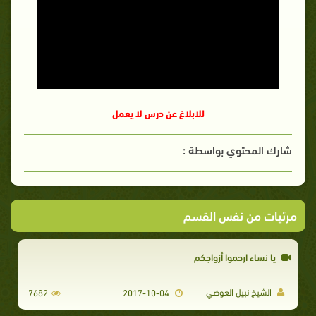
للابلاغ عن درس لا يعمل
شارك المحتوي بواسطة :
مرئيات من نفس القسم
يا نساء ارحموا أزواجكم
الشيخ نبيل العوضي
7682
2017-10-04