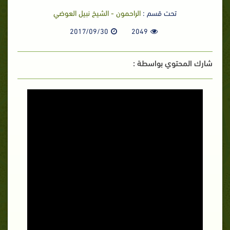
تحت قسم :
الراحمون - الشيخ نبيل العوضي
2017/09/30
2049
شارك المحتوي بواسطة :