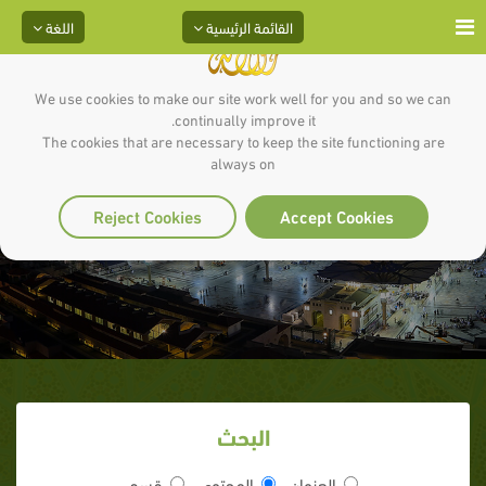
القائمة الرئيسية
اللغة
We use cookies to make our site work well for you and so we can
continually improve it.
The cookies that are necessary to keep the site functioning are
always on
الرحمة بالمشركين
Reject Cookies
Accept Cookies
البحث
العنوان
المحتوى
قسم